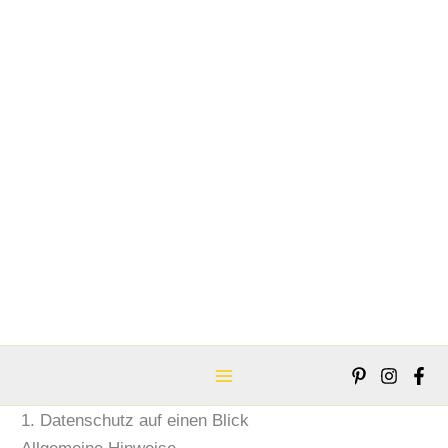
Zum
Main
Inhalt
Menu
springen
1. Datenschutz auf einen Blick